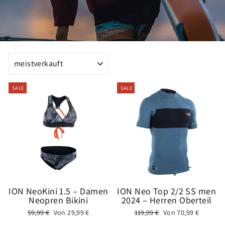
SORTIEREN
SALE
SALE
ION NeoKini 1.5 – Damen
ION Neo Top 2/2 SS men
Neopren Bikini
2024 – Herren Oberteil
Normaler
Sonderpreis
Normaler
Sonderpreis
59,99 €
Von 29,99 €
119,99 €
Von 70,99 €
Preis
Preis