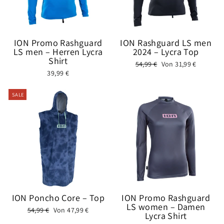
ION Promo Rashguard
ION Rashguard LS men
LS men – Herren Lycra
2024 – Lycra Top
Shirt
Normaler
Sonderpreis
54,99 €
Von 31,99 €
39,99 €
Preis
SALE
ION Poncho Core – Top
ION Promo Rashguard
LS women – Damen
Normaler
Sonderpreis
54,99 €
Von 47,99 €
Lycra Shirt
Preis