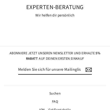
EXPERTEN-BERATUNG
Wir helfen dir persönlich
ABONNIERE JETZT UNSEREN NEWSLETTER UND ERHALTE
5%
RABATT
AUF DEINEN ERSTEN EINKAUF
MELDEN
ABONNIEREN
SIE
SICH
FÜR
UNSERE
MAILINGLISTE
Suchen
AN
FAQ
ION – Größentabelle