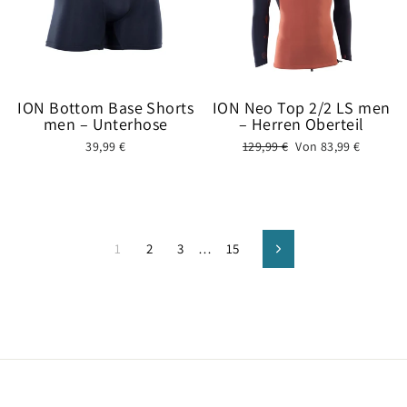
ION Bottom Base Shorts
ION Neo Top 2/2 LS men
men – Unterhose
– Herren Oberteil
Normaler
Sonderpreis
39,99 €
129,99 €
Von 83,99 €
Preis
1
2
3
…
15
Vorwärts