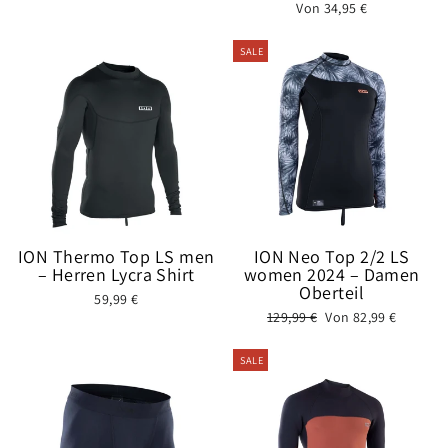
Von 34,95 €
SALE
ION Thermo Top LS men
ION Neo Top 2/2 LS
– Herren Lycra Shirt
women 2024 – Damen
Oberteil
59,99 €
Normaler
Sonderpreis
129,99 €
Von 82,99 €
Preis
SALE