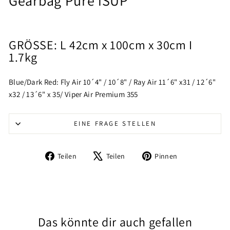
Gearbag Pure iSUP
GRÖSSE:
L 42cm x 100cm x 30cm I
1.7kg
Blue/Dark Red: Fly Air 10´4" / 10´8" / Ray Air 11´6" x31 / 12´6"
x32 / 13´6" x 35/ Viper Air Premium 355
EINE FRAGE STELLEN
Auf
Auf
Auf
Teilen
Teilen
Pinnen
Facebook
X
Pinterest
teilen
twittern
pinnen
Das könnte dir auch gefallen