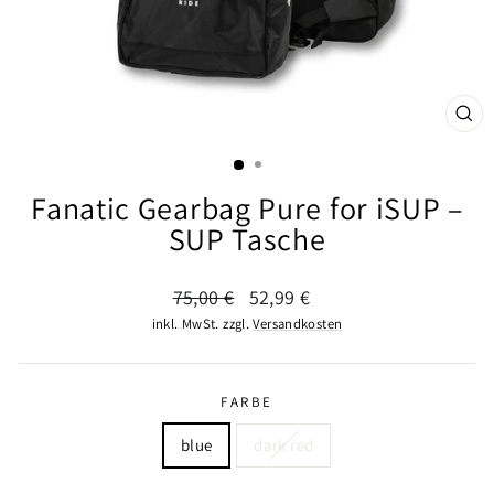
SCHL
ESC
Fanatic Gearbag Pure for iSUP –
SUP Tasche
Normaler
Sonderpreis
75,00 €
52,99 €
Preis
inkl. MwSt. zzgl.
Versandkosten
FARBE
blue
dark red