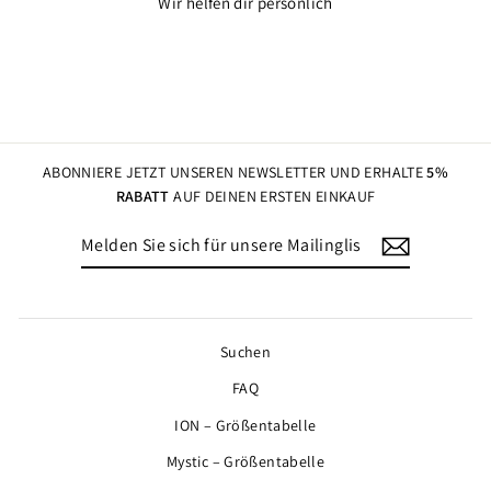
Wir helfen dir persönlich
ABONNIERE JETZT UNSEREN NEWSLETTER UND ERHALTE
5%
RABATT
AUF DEINEN ERSTEN EINKAUF
MELDEN
ABONNIEREN
SIE
SICH
FÜR
UNSERE
MAILINGLISTE
Suchen
AN
FAQ
ION – Größentabelle
Mystic – Größentabelle