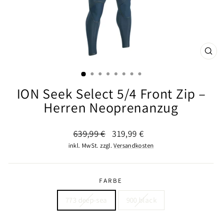
SCHL
ESC
ION Seek Select 5/4 Front Zip –
Herren Neoprenanzug
Normaler
Sonderpreis
639,99 €
319,99 €
Preis
inkl. MwSt. zzgl.
Versandkosten
FARBE
773 deep-sea
900 black