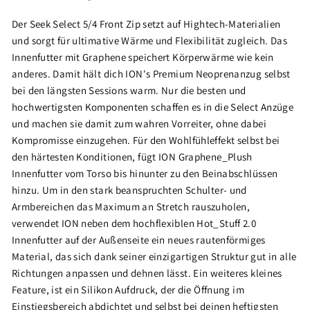
Der Seek Select 5/4 Front Zip setzt auf Hightech-Materialien
und sorgt für ultimative Wärme und Flexibilität zugleich. Das
Innenfutter mit Graphene speichert Körperwärme wie kein
anderes. Damit hält dich ION's Premium Neoprenanzug selbst
bei den längsten Sessions warm. Nur die besten und
hochwertigsten Komponenten schaffen es in die Select Anzüge
und machen sie damit zum wahren Vorreiter, ohne dabei
Kompromisse einzugehen. Für den Wohlfühleffekt selbst bei
den härtesten Konditionen, fügt ION Graphene_Plush
Innenfutter vom Torso bis hinunter zu den Beinabschlüssen
hinzu. Um in den stark beanspruchten Schulter- und
Armbereichen das Maximum an Stretch rauszuholen,
verwendet ION neben dem hochflexiblen Hot_Stuff 2.0
Innenfutter auf der Außenseite ein neues rautenförmiges
Material, das sich dank seiner einzigartigen Struktur gut in alle
Richtungen anpassen und dehnen lässt. Ein weiteres kleines
Feature, ist ein Silikon Aufdruck, der die Öffnung im
Einstiegsbereich abdichtet und selbst bei deinen heftigsten