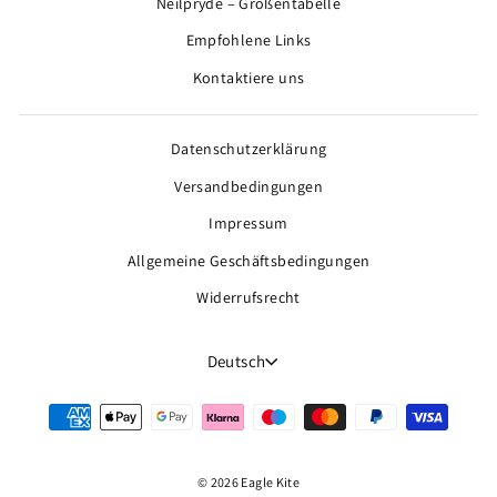
Neilpryde – Größentabelle
Empfohlene Links
Kontaktiere uns
Datenschutzerklärung
Versandbedingungen
Impressum
Allgemeine Geschäftsbedingungen
Widerrufsrecht
Sprache
Deutsch
© 2026 Eagle Kite