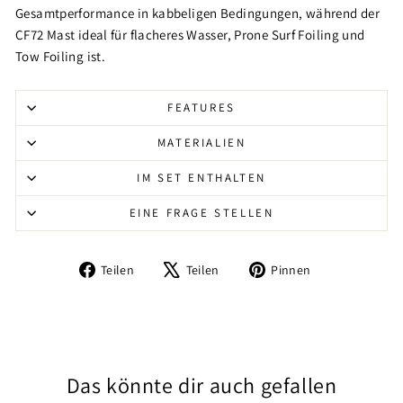
Gesamtperformance in kabbeligen Bedingungen, während der
CF72 Mast ideal für flacheres Wasser, Prone Surf Foiling und
Tow Foiling ist.
FEATURES
MATERIALIEN
IM SET ENTHALTEN
EINE FRAGE STELLEN
Auf
Auf
Auf
Teilen
Teilen
Pinnen
Facebook
X
Pinterest
teilen
twittern
pinnen
Das könnte dir auch gefallen