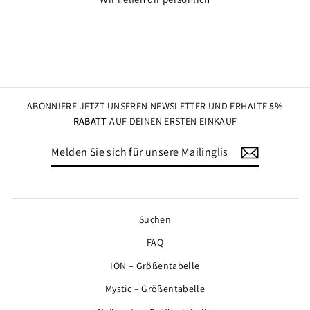
ABONNIERE JETZT UNSEREN NEWSLETTER UND ERHALTE
5%
RABATT
AUF DEINEN ERSTEN EINKAUF
MELDEN
ABONNIEREN
SIE
SICH
FÜR
UNSERE
MAILINGLISTE
Suchen
AN
FAQ
ION – Größentabelle
Mystic – Größentabelle