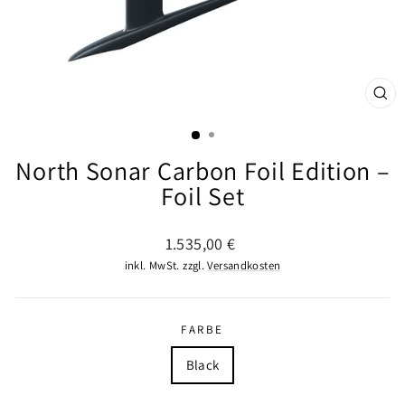
SCHL
ESC
North Sonar Carbon Foil Edition –
Foil Set
Normaler
Sonderpreis
1.535,00 €
Preis
inkl. MwSt. zzgl.
Versandkosten
FARBE
Black