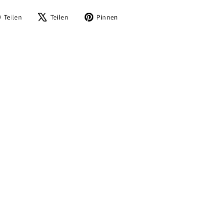
Auf
Auf
Auf
Teilen
Teilen
Pinnen
Facebook
X
Pinterest
teilen
twittern
pinnen