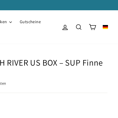
rken
Gutscheine
Einloggen
Suche
Einkaufswa
H RIVER US BOX – SUP Finne
sten