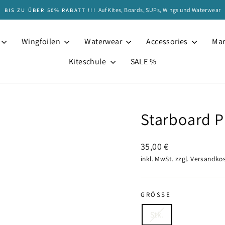
Auf Kites, Boards, SUPs, Wings und Waterwear
BIS ZU ÜBER 50% RABATT !!!
Pause
Diashow
Wingfoilen
Waterwear
Accessories
Ma
Kiteschule
SALE %
Starboard P
Normaler
35,00 €
Preis
inkl. MwSt. zzgl.
Versandko
GRÖSSE
Stk.