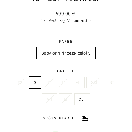
Normaler
599,00 €
Preis
inkl. MwSt. zzgl.
Versandkosten
FARBE
Babylon/Princess/Icelolly
GRÖSSE
XS
S
M
L
XL
XXL
ST
MT
LT
XLT
GRÖSSENTABELLE