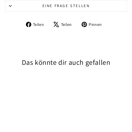
EINE FRAGE STELLEN
Auf
Auf
Auf
Teilen
Teilen
Pinnen
Facebook
X
Pinterest
teilen
twittern
pinnen
Das könnte dir auch gefallen
Starboard SPRINT
Women BA-PR-IC –