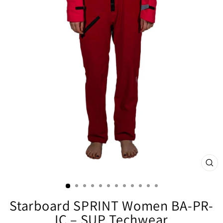
SCHL
ESC
Starboard SPRINT Women BA-PR-
IC – SUP Techwear